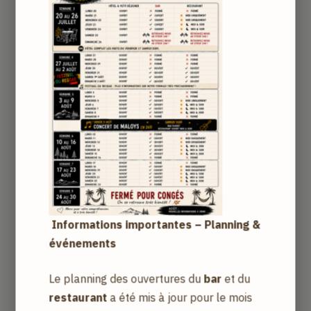
Européenne ou un pays considéré adéquat,
soit aux Etats-Unis, via un prestataire adhérant
au mécanisme Privacy Shield.
Comment sécurisez-vous mes données ?
L'Auberge d'Anglefort
et ses prestataires
techniques accordent une importance primordiale à
la protection de vos données personnelles.
Le site utilise la technologie SSL (Secure Sockets
Layer Software) qui crypte les informations que vous
Informations importantes – Planning &
entrez avant qu’elles ne nous soient envoyées. Nous
événements
avons mis en place des mesures de sécurité
électroniques et organisationnelles en rapport avec
Le planning des ouvertures du
bar
et du
la collecte, la conservation et la communication de
restaurant
a été mis à jour pour le mois
vos données.