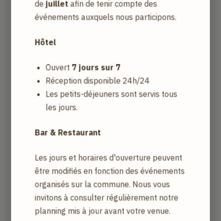
de
juillet
afin de tenir compte des
événements auxquels nous participons.
Contenu embarqué depuis d’autres sites
Hôtel
Les articles du site peuvent inclure des contenus
Ouvert
7 jours sur 7
intégrés (par exemple des vidéos, images, articles…).
Réception disponible 24h/24
Le contenu intégré depuis d’autres sites se
Les petits-déjeuners sont servis tous
comporte de la même manière que si le visiteur se
les jours.
rendait sur cet autre site.
Bar & Restaurant
Ces sites web pourraient collecter des données sur
vous, utiliser des cookies, embarquer des outils de
Les jours et horaires d'ouverture peuvent
suivis tiers, suivre vos interactions avec ces contenus
être modifiés en fonction des événements
embarqués si vous disposez d’un compte connecté
organisés sur la commune. Nous vous
sur leur site web.
invitons à consulter régulièrement notre
planning mis à jour avant votre venue.
POLITIQUE DE COOKIES