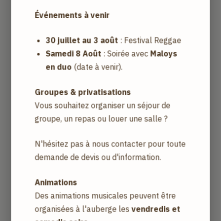
Événements à venir
Qu’est-ce qu’un cookie ?
30 juillet au 3 août
: Festival Reggae
Un cookie est un petit fichier texte déposé et
Samedi 8 Août
: Soirée avec
Maloys
conservé sur le disque dur de l’internaute, sous
en duo
(date à venir).
réserve de ses choix, par le serveur du site visité ou
par un serveur tiers (outil de web analytique, réseau
Groupes & privatisations
social…). Un cookie permet donc de reconnaître le
Vous souhaitez organiser un séjour de
terminal de l’utilisateur lorsqu’il revient sur un site
groupe, un repas ou louer une salle ?
web. Les cookies permettent de vous offrir une
expérience utilisateur pertinente et cohérente.
N'hésitez pas à nous contacter pour toute
demande de devis ou d'information.
Animations
Quels types de cookies sont déposés sur le site
Des animations musicales peuvent être
Cookies strictement nécessaires :
Ils permettent
organisées à l'auberge les
vendredis et
d’exécuter les fonctions de base du site. Vous